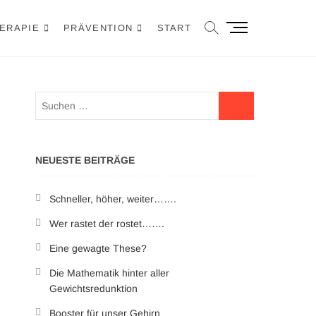
M
ERAPIE
PRÄVENTION
START
e
n
ü
-
B
u
t
t
NEUESTE BEITRÄGE
o
n
Schneller, höher, weiter…….
Wer rastet der rostet…….
Eine gewagte These?
Die Mathematik hinter aller
Gewichtsredunktion
Booster für unser Gehirn