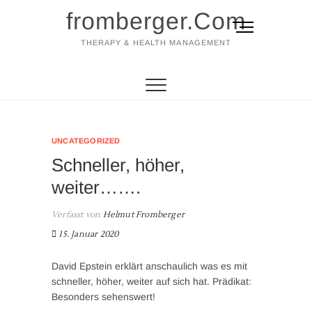
fromberger.Com
M
e
THERAPY & HEALTH MANAGEMENT
n
ü
-
B
u
t
UNCATEGORIZED
t
Schneller, höher,
o
n
weiter…….
Verfasst von
Helmut Fromberger
15. Januar 2020
David Epstein erklärt anschaulich was es mit
schneller, höher, weiter auf sich hat. Prädikat:
Besonders sehenswert!