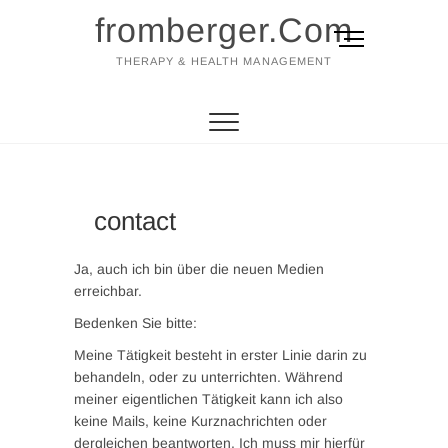
fromberger.Com
M
e
THERAPY & HEALTH MANAGEMENT
n
ü
-
B
u
t
contact
t
o
n
Ja, auch ich bin über die neuen Medien
erreichbar.
Bedenken Sie bitte:
Meine Tätigkeit besteht in erster Linie darin zu
behandeln, oder zu unterrichten. Während
meiner eigentlichen Tätigkeit kann ich also
keine Mails, keine Kurznachrichten oder
dergleichen beantworten. Ich muss mir hierfür